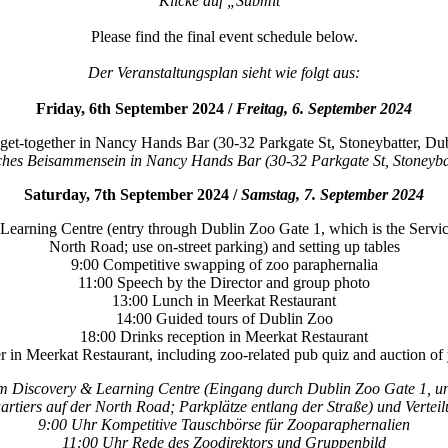
Klicke auf „Submit“
Please find the final event schedule below.
Der Veranstaltungsplan sieht wie folgt aus:
Friday, 6th September 2024 /
Freitag, 6. September 2024
 get-together in Nancy Hands Bar (30-32 Parkgate St, Stoneybatter, 
ches Beisammensein in Nancy Hands Bar (30-32 Parkgate St, Stoneyba
Saturday, 7th September 2024 /
Samstag, 7. September 2024
 Learning Centre (entry through Dublin Zoo Gate 1, which is the Servi
North Road; use on-street parking) and setting up tables
9:00 Competitive swapping of zoo paraphernalia
11:00 Speech by the Director and group photo
13:00 Lunch in Meerkat Restaurant
14:00 Guided tours of Dublin Zoo
18:00 Drinks reception in Meerkat Restaurant
r in Meerkat Restaurant, including zoo-related pub quiz and auction of
im Discovery & Learning Centre (Eingang durch Dublin Zoo Gate 1, un
artiers auf der North Road; Parkplätze entlang der Straße) und Vertei
9:00 Uhr Kompetitive Tauschbörse für Zooparaphernalien
11:00 Uhr Rede des Zoodirektors und Gruppenbild