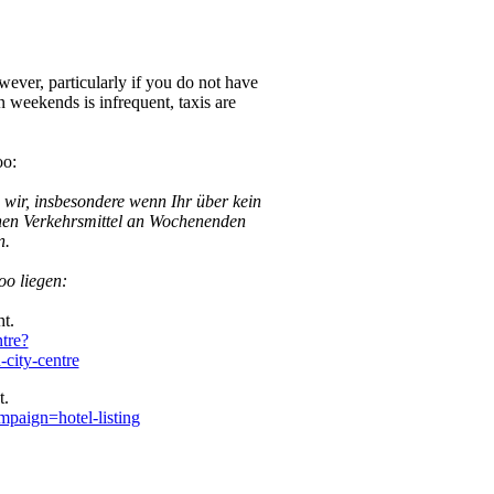
ever, particularly if you do not have
 weekends is infrequent, taxis are
oo:
wir, insbesondere wenn Ihr über kein
ichen Verkehrsmittel an Wochenenden
n.
oo liegen:
t.
ntre?
ity-centre
t.
aign=hotel-listing