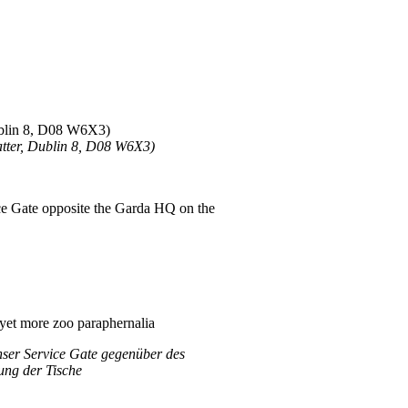
Dublin 8, D08 W6X3)
tter, Dublin 8, D08 W6X3)
ce Gate opposite the Garda HQ on the
 yet more zoo paraphernalia
ser Service Gate gegenüber des
lung der Tische