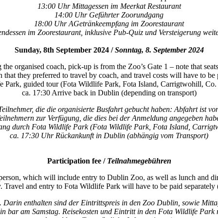
13:00 Uhr Mittagessen im Meerkat Restaurant
14:00 Uhr Geführter Zoorundgang
18:00 Uhr AGetränkeempfang im Zoorestaurant
ndessen im Zoorestaurant, inklusive Pub-Quiz und Versteigerung weit
Sunday, 8th September 2024 /
Sonntag, 8. September 2024
the organised coach, pick-up is from the Zoo’s Gate 1 – note that seats
on that they preferred to travel by coach, and travel costs will have to be 
fe Park, guided tour (Fota Wildlife Park, Fota Island, Carrigtwohill, C
ca. 17:30 Arrive back in Dublin (depending on transport)
eilnehmer, die die organisierte Busfahrt gebucht haben: Abfahrt ist v
Teilnehmern zur Verfügung, die dies bei der Anmeldung angegeben hab
g durch Fota Wildlife Park (Fota Wildlife Park, Fota Island, Carrig
ca. 17:30 Uhr Rückankunft in Dublin (abhängig vom Transport)
Participation fee /
Teilnahmegebühren
person, which will include entry to Dublin Zoo, as well as lunch and di
 Travel and entry to Fota Wildlife Park will have to be paid separately (
 Darin enthalten sind der Eintrittspreis in den Zoo Dublin, sowie Mit
d in bar am Samstag. Reisekosten und Eintritt in den Fota Wildlife Par