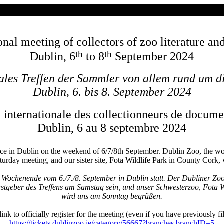
onal meeting of collectors of zoo literature a
th
th
Dublin
, 6
to 8
September 2024
nales Treffen der Sammler von allem rund um di
Dublin
, 6. bis 8. September 2024
 internationale des collectionneurs de docume
Dublin, 6 au 8 septembre 2024
ce in Dublin on the weekend of 6/7/8th September. Dublin Zoo, the worl
turday meeting, and our sister site, Fota Wildlife Park in County Cork
 Wochenende vom 6./7./8. September in Dublin statt. Der Dubliner Zoo, 
stgeber des Treffens am Samstag sein, und unser Schwesterzoo, Fota Wi
wird uns am Sonntag begrüßen.
link to officially register for the meeting (even if you have previously fi
https://tickets.dublinzoo.ie/category/56667?branches.branchID=5