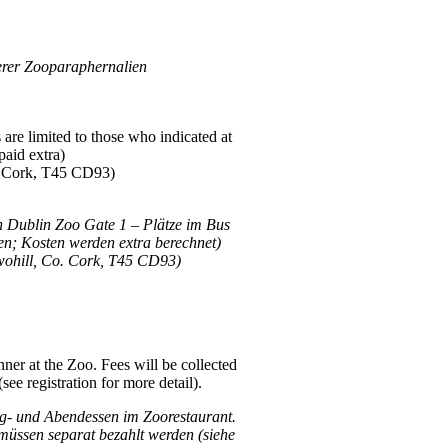
erer Zooparaphernalien
 are limited to those who indicated at
paid extra)
o. Cork, T45 CD93)
on Dublin Zoo Gate 1 – Plätze im Bus
en; Kosten werden extra berechnet)
twohill, Co. Cork, T45 CD93)
nner at the Zoo. Fees will be collected
see registration for more detail).
tag- und Abendessen im Zoorestaurant.
k müssen separat bezahlt werden (siehe