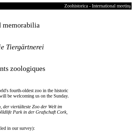
Zoohistorica - International meeting of co
nd memorabilia
e Tiergärtnerei
nts zoologiques
d's fourth-oldest zoo in the historic
, will be welcoming us on the Sunday.
der viertälteste Zoo der Welt im
ldlife Park in der Grafschaft Cork,
lled in our survey):