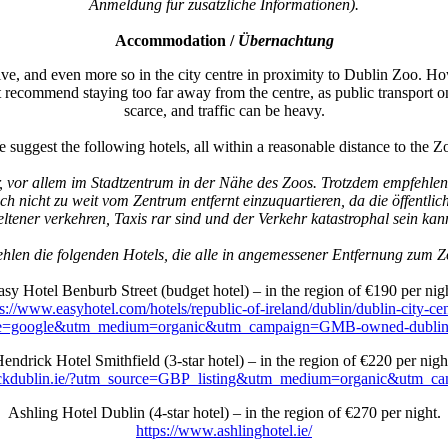
Anmeldung für zusätzliche Informationen).
Accommodation /
Übernachtung
, and even more so in the city centre in proximity to Dublin Zoo. How
recommend staying too far away from the centre, as public transport on
scarce, and traffic can be heavy.
 suggest the following hotels, all within a reasonable distance to the Z
, vor allem im Stadtzentrum in der Nähe des Zoos. Trotzdem empfehlen 
uch nicht zu weit vom Zentrum entfernt einzuquartieren, da die öffentl
eltener verkehren, Taxis rar sind und der Verkehr katastrophal sein kan
hlen die folgenden Hotels, die alle in angemessener Entfernung zum Z
asy Hotel Benburb Street (budget hotel) – in the region of €190 per nigh
s://www.easyhotel.com/hotels/republic-of-ireland/dublin/dublin-city-ce
e=google&utm_medium=organic&utm_campaign=GMB-owned-dublin-c
endrick Hotel Smithfield (3-star hotel) – in the region of €220 per nigh
ickdublin.ie/?utm_source=GBP_listing&utm_medium=organic&utm_camp
Ashling Hotel Dublin (4-star hotel) – in the region of €270 per night.
https://www.ashlinghotel.ie/