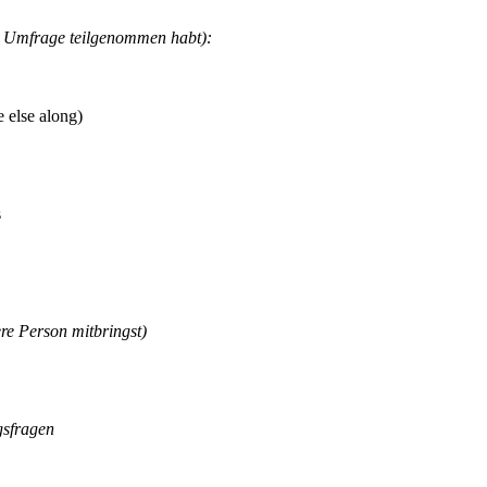
er Umfrage teilgenommen habt):
 else along)
s
re Person mitbringst)
gsfragen