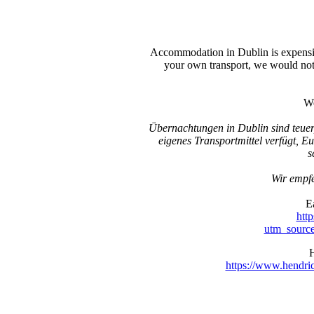
Accommodation in Dublin is expensive
your own transport, we would not 
We
Übernachtungen in Dublin sind teuer
eigenes Transportmittel verfügt, E
s
Wir empfe
E
http
utm_sourc
H
https://www.hendr